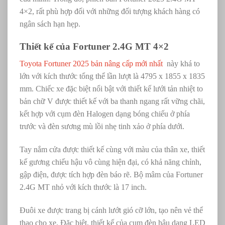
4×2, rất phù hợp đối với những đối tượng khách hàng có
ngân sách hạn hẹp.
Thiết kế của Fortuner 2.4G MT 4×2
Toyota Fortuner 2025 bản nâng cấp mới nhất
này khá to
lớn với kích thước tổng thể lần lượt là 4795 x 1855 x 1835
mm. Chiếc xe đặc biệt nổi bật với thiết kế lưới tản nhiệt to
bản chữ V được thiết kế với ba thanh ngang rất vững chãi,
kết hợp với cụm đèn Halogen dạng bóng chiếu ở phía
trước và đèn sương mù lồi nhẹ tinh xảo ở phía dưới.
Tay nắm cửa được thiết kế cùng với màu của thân xe, thiết
kế gương chiếu hậu vô cùng hiện đại, có khả năng chỉnh,
gập điện, được tích hợp đèn báo rẽ. Bộ mâm của Fortuner
2.4G MT nhỏ với kích thước là 17 inch.
Đuôi xe được trang bị cánh lướt gió cỡ lớn, tạo nên vẻ thể
thao cho xe. Đặc biệt, thiết kế của cụm đèn hậu dạng LED