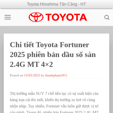
Skip
Toyota Hiroshima Tân Cảng - HT
to
content
Chi tiết Toyota Fortuner
2025 phiên bản dầu số sàn
2.4G MT 4×2
Posted on
15/03/2025
by
thanhpham1811
Thị trường mẫu SUV 7 chỗ liên tục có sự xuất hiện của
hàng loạt cái tên mới, khiến thị trường xe hơi vô cùng
nhộn nhịp. Tuy nhiên, Fortuner vẫn luôn giữ được vị trí
của mình. Trong đó, phiên bản Fortuner 2025 2.4G MT