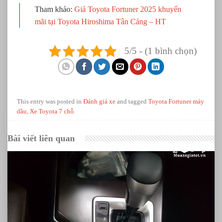
Tham khảo:
Giá Toyota Fortuner 2025 khuyến
mãi tại Toyota Hiroshima Tân Cảng – HT
5/5 - (1 bình chọn)
This entry was posted in
Đánh giá xe
and tagged
Toyota Fortuner máy
dầu
,
Xe Toyota 7 chỗ
.
Bài viết liên quan