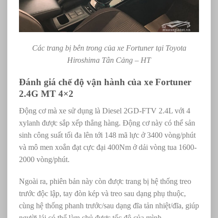
Các trang bị bên trong của xe Fortuner tại Toyota
Hiroshima Tân Cảng – HT
Đánh giá chế độ vận hành của xe Fortuner
2.4G MT 4×2
Động cơ mà xe sử dụng là Diesel 2GD-FTV 2.4L với 4
xylanh được sắp xếp thẳng hàng. Động cơ này có thể sản
sinh công suất tối đa lên tới 148 mã lực ở 3400 vòng/phút
và mô men xoắn đạt cực đại 400Nm ở dải vòng tua 1600-
2000 vòng/phút.
Ngoài ra, phiên bản này còn được trang bị hệ thống treo
trước độc lập, tay đòn kép và treo sau dạng phụ thuộc,
cùng hệ thống phanh trước/sau dạng đĩa tản nhiệt/đĩa, giúp
người lái có thể làm chủ được tốc độ của mình.