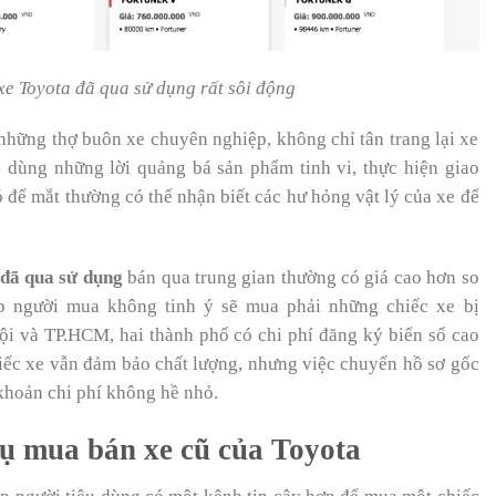
xe Toyota đã qua sử dụng rất sôi động
 những thợ buôn xe chuyên nghiệp, không chỉ tân trang lại xe
dùng những lời quảng bá sản phẩm tinh vi, thực hiện giao
hó để mắt thường có thể nhận biết các hư hỏng vật lý của xe để
 đã qua sử dụng
bán qua trung gian thường có giá cao hơn so
hợp người mua không tinh ý sẽ mua phải những chiếc xe bị
ội và TP.HCM, hai thành phố có chi phí đăng ký biển số cao
hiếc xe vẫn đảm bảo chất lượng, nhưng việc chuyển hồ sơ gốc
khoản chi phí không hề nhỏ.
vụ mua bán xe cũ của Toyota