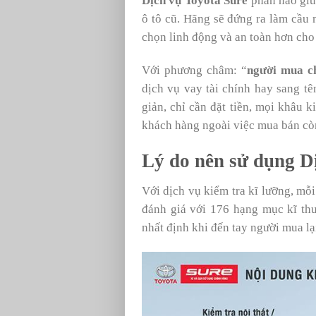
Dịch vụ Toyota Sure
phần nào giú
ô tô cũ. Hãng sẽ đứng ra làm cầu 
chọn linh động và an toàn hơn cho
Với phương châm: “
người mua ch
dịch vụ vay tài chính hay sang tê
giản, chỉ cần đặt tiền, mọi khâu k
khách hàng ngoài việc mua bán còn 
Lý do nên sử dụng D
Với dịch vụ kiểm tra kĩ lưỡng, mỗ
đánh giá với 176 hạng mục kĩ th
nhất định khi đến tay người mua lạ