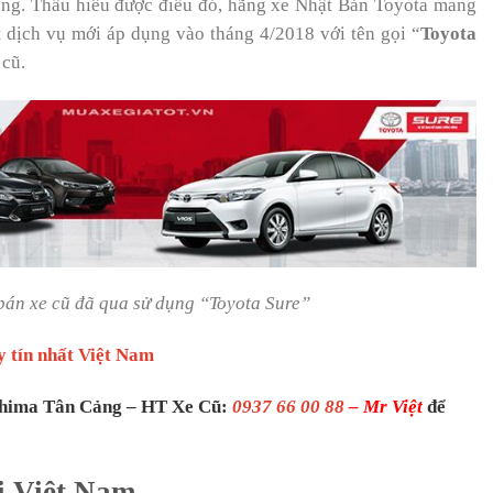
ộng. Thấu hiểu được điều đó, hãng xe Nhật Bản Toyota mang
dịch vụ mới áp dụng vào tháng 4/2018 với tên gọi “
Toyota
 cũ.
bán xe cũ đã qua sử dụng “Toyota Sure”
y tín nhất Việt Nam
oshima Tân Cảng – HT Xe Cũ:
0937 66 00 88
– Mr Việt
để
ại Việt Nam