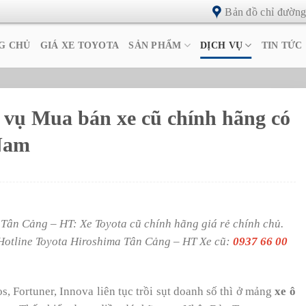
Bản đồ chỉ đườn
G CHỦ
GIÁ XE TOYOTA
SẢN PHẨM
DỊCH VỤ
TIN TỨC
 vụ Mua bán xe cũ chính hãng có
 Nam
Tân Cảng – HT: Xe Toyota cũ chính hãng giá rẻ chính chủ.
 Hotline Toyota Hiroshima Tân Cảng – HT Xe cũ:
0937 66 00
, Fortuner, Innova liên tục trồi sụt doanh số thì ở mảng
xe ô