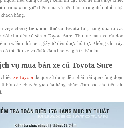
p người tiêu dùng có một kênh tin cậy hơn để mua một chiếc
nối trung gian giữa bên mua và bên bán, mang đến nhiều lựa
 khách hàng.
ỉ việc chồng tiền, mọi thứ có Toyota lo
”, hãng đưa ra các
n đổi chủ đều có sẵn ở Toyota Sure. Thủ tục mua xe rất đơn
iểm tra, làm thủ tục, giấy tờ đều được hỗ trợ. Không chỉ vậy,
có thể đổi xe và được đảm bảo về giá trị bán lại.
ịch vụ mua bán xe cũ Toyota Sure
i chiếc
xe Toyota
đã qua sử dụng đều phải trải qua công đoạn
uật bởi các chuyên gia của hãng nhằm đảm bảo các tiêu chí
i.