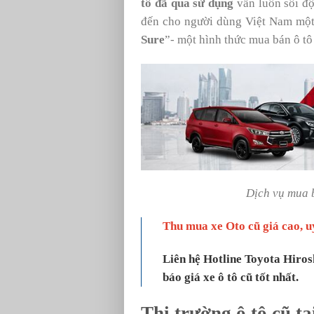
tô đã qua sử dụng
vẫn luôn sôi đ
đến cho người dùng Việt Nam một 
Sure
”- một hình thức mua bán ô tô
Dịch vụ mua 
Thu mua xe Oto cũ giá cao, u
Liên hệ Hotline Toyota Hir
báo giá xe ô tô cũ tốt nhất.
Thị trường ô tô cũ t