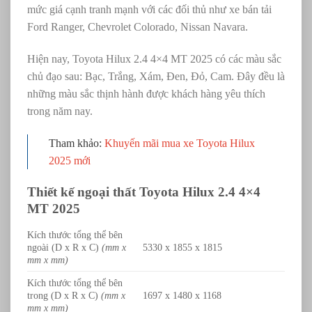
mức giá cạnh tranh mạnh với các đối thủ như xe bán tải
Ford Ranger,
Chevrolet Colorado, Nissan Navara.
Hiện nay,
Toyota Hilux 2.4 4×4 MT 2025 có các màu sắc
chủ đạo sau:
Bạc, Trắng, Xám, Đen, Đỏ, Cam. Đây đều là
những màu sắc thịnh hành được khách hàng yêu thích
trong năm nay.
Tham khảo:
Khuyến mãi mua xe Toyota Hilux
2025 mới
Thiết kế ngoại thất
Toyota Hilux 2.4 4×4
MT 2025
Kích thước tổng thể bên
ngoài (D x R x C)
(mm x
5330 x 1855 x 1815
mm x mm)
Kích thước tổng thể bên
trong (D x R x C)
(mm x
1697 x 1480 x 1168
mm x mm)