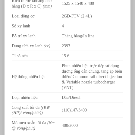
Kích thước khoang chở
1525 x 1540 x 480
hàng (D x R x C)
(mm)
Loại động cơ
2GD-FTV (2.4L)
Số xy lanh
4
Bố trí xy lanh
Thẳng hàng/In line
Dung tích xy lanh
(cc)
2393
Tỉ số nén
15.6
Phun nhiên liệu trực tiếp sử dụng
đường ống dẫn chung, tăng áp biến
Hệ thống nhiên liệu
thiên/ Common rail direct injection
& Variable nozzle turbocharger
(VNT)
Loại nhiên liệu
Dầu/Diesel
Công suất tối đa
((KW
(110)147/3400
(HP)/ vòng/phút))
Mô men xoắn tối đa
(Nm
400/2000
@ vòng/phút)