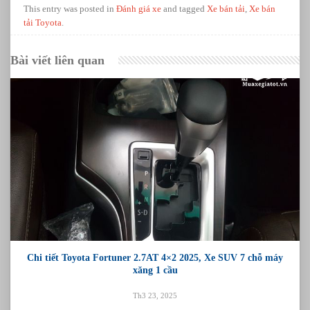
This entry was posted in
Đánh giá xe
and tagged
Xe bán tải
,
Xe bán
tải Toyota
.
Bài viết liên quan
Chi tiết Toyota Fortuner 2.7AT 4×2 2025, Xe SUV 7 chỗ máy
xăng 1 cầu
Th3 23, 2025