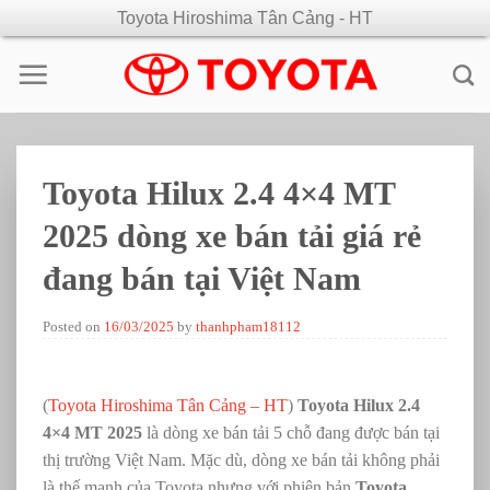
Skip
Toyota Hiroshima Tân Cảng - HT
to
content
Toyota Hilux 2.4 4×4 MT
2025 dòng xe bán tải giá rẻ
đang bán tại Việt Nam
Posted on
16/03/2025
by
thanhpham18112
(
Toyota Hiroshima Tân Cảng – HT
)
Toyota Hilux 2.4
4×4 MT 2025
là dòng xe bán tải 5 chỗ đang được bán tại
thị trường Việt Nam. Mặc dù, dòng xe bán tải không phải
là thế mạnh của Toyota nhưng với phiên bản
Toyota