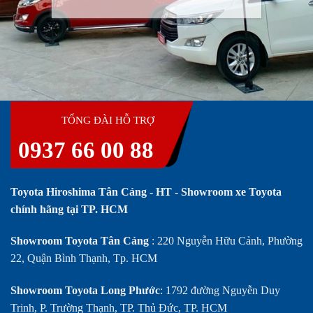
TỔNG ĐÀI HỖ TRỢ
0937 66 00 88
Toyota Hiroshima Tân Cảng - HT - Showroom xe Toyota
chính hãng tại TP. HCM
Showroom Toyota Tân Cảng
: 220 Nguyễn Hữu Cảnh, Phường
22, Quận Bình Thạnh, Tp. HCM
Showroom Toyota Long Phước
: 1792 đường Nguyễn Duy
Trinh, P. Trường Thạnh, TP. Thủ Đức, TP. HCM