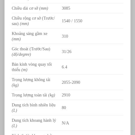
Chiều dài cơ sở
(mm)
3085
Chiều rộng cơ sở (Trước/
1540 / 1550
sau)
(mm)
Khoảng sáng gầm xe
310
(mm)
Góc thoát (Trước/Sau)
31/26
(độ/degree)
Bán kính vòng quay tối
6.4
thiểu
(m)
Trọng lượng không tải
2055-2090
(kg)
Trọng lượng toàn tải
(kg)
2910
Dung tích bình nhiên liệu
80
(L)
Dung tích khoang hành lý
N/A
(L)