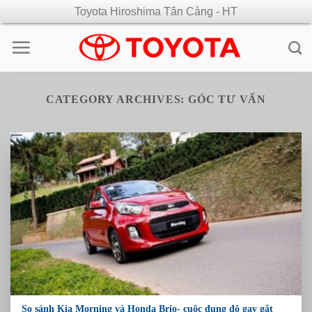
Skip
Toyota Hiroshima Tân Cảng - HT
to
content
CATEGORY ARCHIVES:
GÓC TƯ VẤN
So sánh Kia Morning và Honda Brio- cuộc đụng độ gay gắt