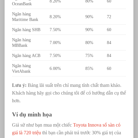
8.20%
80%
60
OceanBank
Ngân hàng
8.20%
90%
72
Maritime Bank
Ngân hàng SHB
7.50%
90%
60
Ngân hàng
7.00%
80%
84
MBBank
Ngân hàng ACB
7.50%
75%
84
Ngân hàng
6.00%
85%
60
VietAbank
Lưu ý:
Bảng lãi suất trên chỉ mang tính chất tham khảo.
Khách hàng hãy gọi cho chúng tôi để có hướng dẫn cụ thể
hơn.
Ví dụ minh họa
Giả sử như bạn mua một chiếc
Toyota Innova số sàn có
giá là 720 triệu
thì bạn cần phải trả trước 30% giá trị của