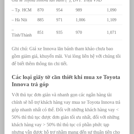
Giá xe Toyota Innova lăn bánh (*), ĐVT: Triệu VNĐ
– Tp. HCM
870
954
989
1,090
– Hà Nội
885
971
1,006
1,109
–
851
935
970
1,071
Tỉnh/Thành
Ghi chú: Giá xe Innova lăn bánh tham khảo chưa bao
gồm giảm giá, khuyến mãi. Vui lòng liên hệ với chúng tôi
để biết thêm thông tin chi tiết.
Các loại giấy tờ cần thiết khi mua xe Toyota
Innova trả góp
Với thủ tục đơn giản và nhanh gọn các ngân hàng tài
chính sẽ hỗ trợ khách hàng vay mua xe Toyota Innova trả
góp nhanh nhất có thể. Đối với những khách hàng vay <
50% thì thủ tục được đơn giản tối ưu nhất, đối với những
khách hàng vay > 50% thì thủ tục có phần phức tạp
nhưng vẫn được hỗ trợ nhằm mang đến sự thuận tiện cho