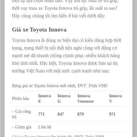
một sự lựa chọn hoàn hảo. Vậy thủ tục mua xe trả góp,
thời vay mua xe Toyota Innova trả góp, lãi suất ra sao?
Hãy cùng chúng tôi tìm hiểu ở bài viết dưới đây:
Giá xe Toyota Innova
Toyota Innova là dòng xe hiện đại có kiểu dáng hợp thời
trang, trang thiết bị nội thất tiện nghi cùng với động cơ
mạnh mẽ đã nhanh chóng chinh phục nhiều khách hàng
khó tính nhất. Đặc biệt, Toyota Innova được bán tại thị
trường Việt Nam với một mức cạnh tranh như sau:
Bảng giá xe Toyota Innova mới nhất, ĐVT: Triệu VNĐ
Innova
Innova
Innova
Innova
Phiên bản
E
G
Venturer
V
– Giá công
771
847
879
971
bố
– Giảm giá
Liên hệ