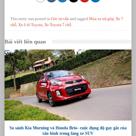
This entry was posted in
Góc tư vấn
and tagged
Mua xe trả góp
,
Xe 7
chỗ
,
Xe ô tô Toyota
,
Xe Toyota 7 chỗ
.
Bài viết liên quan
So sánh Kia Morning và Honda Brio- cuộc đụng độ gay gắt của
tân binh trong làng xe SUV