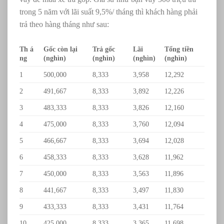
trong 5 năm với lãi suất 9,5%/ tháng thì khách hàng phải
trả theo hàng tháng như sau:
Th á
Gốc còn lại
Trả gốc
Lãi
Tổng tiền
ng
(nghìn)
(nghìn)
(nghìn)
(nghìn)
1
500,000
8,333
3,958
12,292
2
491,667
8,333
3,892
12,226
3
483,333
8,333
3,826
12,160
4
475,000
8,333
3,760
12,094
5
466,667
8,333
3,694
12,028
6
458,333
8,333
3,628
11,962
7
450,000
8,333
3,563
11,896
8
441,667
8,333
3,497
11,830
9
433,333
8,333
3,431
11,764
10
425,000
8,333
3,365
11,698