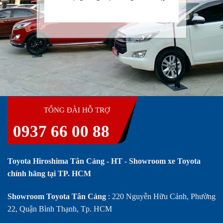
TỔNG ĐÀI HỖ TRỢ
0937 66 00 88
Toyota Hiroshima Tân Cảng - HT - Showroom xe Toyota
chính hãng tại TP. HCM
Showroom Toyota Tân Cảng
: 220 Nguyễn Hữu Cảnh, Phường
22, Quận Bình Thạnh, Tp. HCM