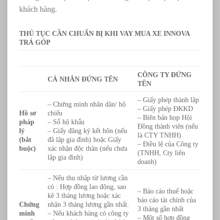
khách hàng.
THỦ TỤC CẦN CHUẨN BỊ KHI VAY MUA XE INNOVA
TRẢ GÓP
CÔNG TY ĐỨNG
CÁ NHÂN ĐỨNG TÊN
TÊN
– Giấy phép thành lập
– Chứng minh nhân dân/ hộ
– Giấy phép ĐKKD
Hồ sơ
chiếu
– Biên bản họp Hội
pháp
– Sổ hộ khẩu
Đồng thành viên (nếu
lý
– Giấy đăng ký kết hôn (nếu
là CTY TNHH)
(bắt
đã lập gia đình) hoặc Giấy
– Điều lệ của Công ty
buộc)
xác nhận độc thân (nếu chưa
(TNHH, Cty liên
lập gia đình)
doanh)
– Nếu thu nhập từ lương cần
có : Hợp đồng lao động, sao
– Báo cáo thuế hoặc
kê 3 tháng lương hoặc xác
báo cáo tài chính của
Chứng
nhận 3 tháng lương gần nhất.
3 tháng gần nhất
minh
– Nếu khách hàng có công ty
– Một số hợp đồng