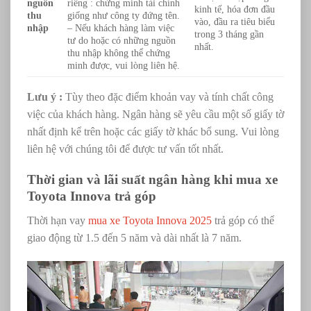
nguồn
riêng : chứng minh tài chính
kinh tế, hóa đơn đầu
thu
giống như công ty đứng tên.
vào, đầu ra tiêu biểu
nhập
– Nếu khách hàng làm việc
trong 3 tháng gần
tư do hoặc có những nguồn
nhất.
thu nhập không thể chứng
minh được, vui lòng liên hệ.
Lưu ý :
Tùy theo đặc điểm khoản vay và tính chất công
việc của khách hàng. Ngân hàng sẽ yêu cầu một số giấy tờ
nhất định kể trên hoặc các giấy tờ khác bổ sung. Vui lòng
liên hệ với chúng tôi để được tư vấn tốt nhất.
Thời gian và lãi suất ngân hàng khi mua xe
Toyota Innova trả góp
Thời hạn vay
mua xe Toyota Innova 2025
trả góp có thể
giao động từ 1.5 đến 5 năm và dài nhất là 7 năm.