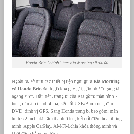
Honda Brio “nhỉnh” hơn Kia Morning về tốc độ
Ngoài ra, sở hữu các thiết bị tiện nghi giữa
Kia Morning
và Honda Brio
đánh giá khá gay gắt, gần như “ngang tài
ngang sức”. Đầu tiên, trang bị của Kia gồm: màn hình 7
inch, dàn âm thanh 4 loa, kết nối USB/Bluetooth, đầu
DVD, định vị GPS. Sang Honda trang bị bao gồm: màn
hình 6.2 inch, dàn âm thanh 6 loa, kết nối điện thoại thông
minh, Apple CarPlay, AM/FM,chìa khóa thông minh và
khởi động bằng nút bấm.