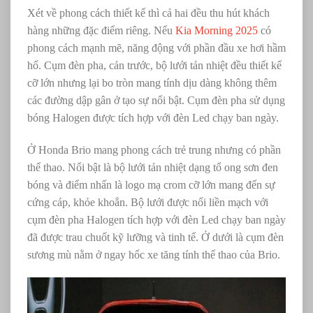
Xét về phong cách thiết kế thì cả hai đều thu hút khách
hàng những đặc điểm riêng. Nếu
Kia Morning 2025
có
phong cách mạnh mẽ, năng động với phần đầu xe hơi hầm
hố. Cụm đèn pha, cản trước, bộ lưới tản nhiệt đều thiết kế
cỡ lớn nhưng lại bo tròn mang tính dịu dàng không thêm
các đường dập gân ở tạo sự nổi bật. Cụm đèn pha sử dụng
bóng Halogen được tích hợp với đèn Led chạy ban ngày.
Ở Honda Brio mang phong cách trẻ trung nhưng có phần
thể thao. Nổi bật là bộ lưới tản nhiệt dạng tổ ong sơn đen
bóng và điểm nhấn là logo mạ crom cỡ lớn mang đến sự
cứng cáp, khỏe khoắn. Bộ lưới được nối liền mạch với
cụm đèn pha Halogen tích hợp với đèn Led chạy ban ngày
đã được trau chuốt kỹ lưỡng và tinh tế. Ở dưới là cụm đèn
sương mù nằm ở ngay hốc xe tăng tính thể thao của Brio.