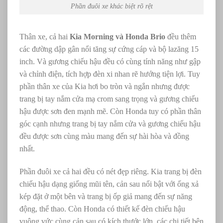
Phần đuôi xe khác biệt rõ rệt
Thân xe, cả hai
Kia Morning và Honda Brio
đều thêm
các đường dập gân nổi tăng sự cứng cáp và bộ lazăng 15
inch. Và gương chiếu hậu đều có cùng tính năng như gập
và chỉnh điện, tích hợp đèn xi nhan rẽ hướng tiện lợi. Tuy
phần thân xe của Kia hơi bo tròn và ngắn nhưng được
trang bị tay nắm cửa mạ crom sang trọng và gương chiếu
hậu được sơn đen mạnh mẽ. Còn Honda tuy có phần thân
góc cạnh nhưng trang bị tay nắm cửa và gương chiếu hậu
đều được sơn cùng màu mang đến sự hài hòa và đồng
nhất.
Phần đuôi xe cả hai đều có nét đẹp riêng. Kia trang bị đèn
chiếu hậu dạng giống mũi tên, cản sau nổi bật với ống xả
kép đặt ở một bên và trang bị ốp giả mang đến sự năng
động, thể thao. Còn Honda có thiết kế đèn chiếu hậu
vuông vức cùng cản sau có kích thước lớn, các chi tiết bên