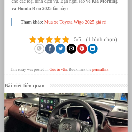
cho các loại hình dịch vụ. Bạn nghĩ sao về
Kia Morning
và Honda Brio 2025
lần này?
Tham khảo:
Mua xe Toyota Wigo 2025 giá rẻ
5/5 - (1 bình chọn)
This entry was posted in
Góc tư vấn
. Bookmark the
permalink
.
Bài viết liên quan