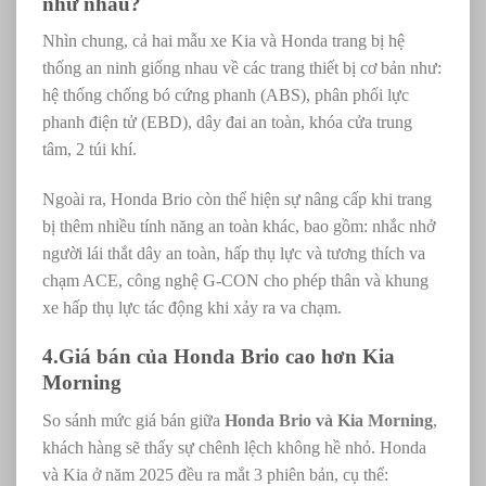
như nhau?
Nhìn chung, cả hai mẫu xe Kia và Honda trang bị hệ
thống an ninh giống nhau về các trang thiết bị cơ bản như:
hệ thống chống bó cứng phanh (ABS), phân phối lực
phanh điện tử (EBD), dây đai an toàn, khóa cửa trung
tâm, 2 túi khí.
Ngoài ra, Honda Brio còn thể hiện sự nâng cấp khi trang
bị thêm nhiều tính năng an toàn khác, bao gồm: nhắc nhở
người lái thắt dây an toàn, hấp thụ lực và tương thích va
chạm ACE, công nghệ G-CON cho phép thân và khung
xe hấp thụ lực tác động khi xảy ra va chạm.
4.Giá bán của Honda Brio cao hơn Kia
Morning
So sánh mức giá bán giữa
Honda Brio và Kia Morning
,
khách hàng sẽ thấy sự chênh lệch không hề nhỏ. Honda
và Kia ở năm 2025 đều ra mắt 3 phiên bản, cụ thể: