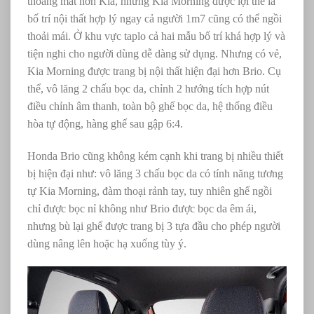
thoáng mát hơn Kia, nhưng Kia Morning được lợi thế là
bố trí nội thất hợp lý ngay cả người 1m7 cũng có thể ngồi
thoải mái. Ở khu vực taplo cả hai mẫu bố trí khá hợp lý và
tiện nghi cho người dùng dễ dàng sử dụng. Nhưng có vẻ,
Kia Morning được trang bị nội thất hiện đại hơn Brio. Cụ
thể, vô lăng 2 chấu bọc da, chỉnh 2 hướng tích hợp nút
điều chỉnh âm thanh, toàn bộ ghế bọc da, hệ thống điều
hòa tự động, hàng ghế sau gập 6:4.
Honda Brio cũng không kém cạnh khi trang bị nhiều thiết
bị hiện đại như: vô lăng 3 chấu bọc da có tính năng tương
tự Kia Morning, đàm thoại rảnh tay, tuy nhiên ghế ngồi
chỉ được bọc nỉ không như Brio được bọc da êm ái,
nhưng bù lại ghế được trang bị 3 tựa đầu cho phép người
dùng nâng lên hoặc hạ xuống tùy ý.